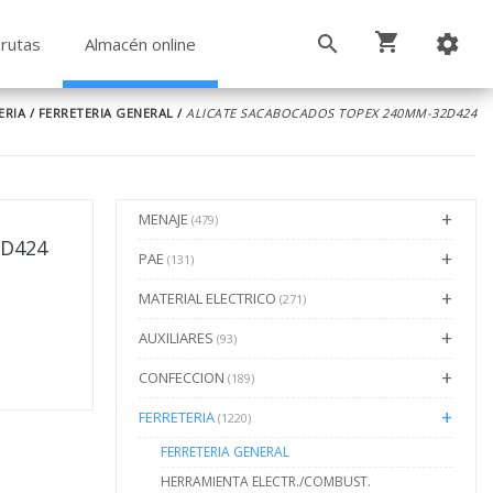
rutas
Almacén online
ERIA
/
FERRETERIA GENERAL
/
ALICATE SACABOCADOS TOPEX 240MM-32D424
MENAJE
(479)
2D424
PAE
(131)
MATERIAL ELECTRICO
(271)
AUXILIARES
(93)
CONFECCION
(189)
FERRETERIA
(1220)
FERRETERIA GENERAL
HERRAMIENTA ELECTR./COMBUST.