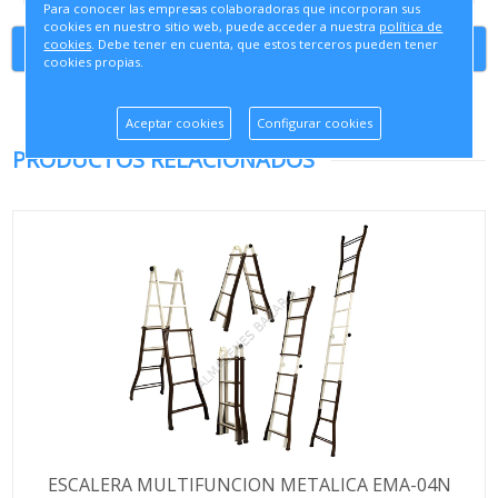
Para conocer las empresas colaboradoras que incorporan sus
cookies en nuestro sitio web, puede acceder a nuestra
política de
cookies
. Debe tener en cuenta, que estos terceros pueden tener
Continuar comprando
cookies propias.
Aceptar cookies
Configurar cookies
PRODUCTOS RELACIONADOS
ESCALERA MULTIFUNCION METALICA EMA-04N