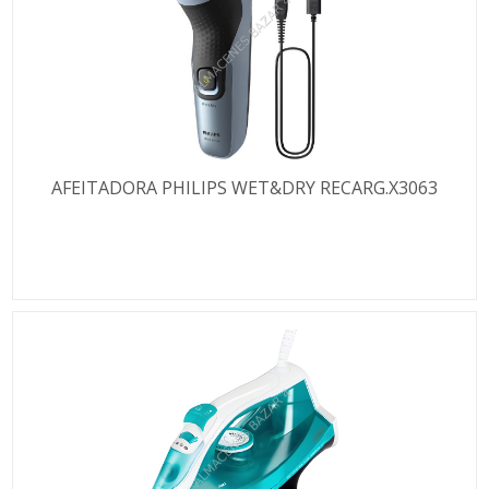
AFEITADORA PHILIPS WET&DRY RECARG.X3063