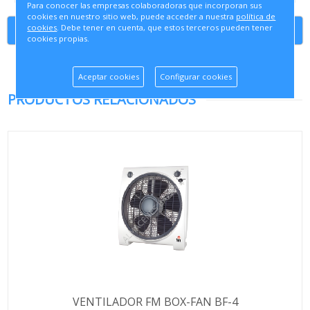
Para conocer las empresas colaboradoras que incorporan sus
cookies en nuestro sitio web, puede acceder a nuestra
política de
cookies
. Debe tener en cuenta, que estos terceros pueden tener
Continuar comprando
cookies propias.
Aceptar cookies
Configurar cookies
PRODUCTOS RELACIONADOS
VENTILADOR FM BOX-FAN BF-4