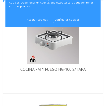
PRODUCTOS RELACIONADOS
cookies
. Debe tener en cuenta, que estos terceros pueden tener
cookies propias.
Aceptar cookies
Configurar cookies
COCINA FM 1 FUEGO HG-100 S/TAPA