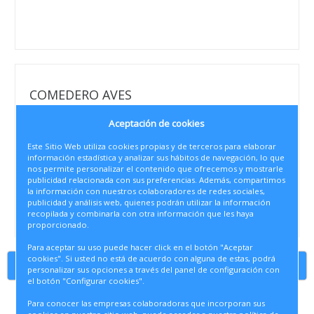
COMEDERO AVES
• Referencia
Aceptación de cookies
A0142
Este Sitio Web utiliza cookies propias y de terceros para elaborar
• Códigos de tallas
información estadística y analizar sus hábitos de navegación, lo que
70412 | 70890
nos permite personalizar el contenido que ofrecemos y mostrarle
publicidad relacionada con sus preferencias. Además, compartimos
la información con nuestros colaboradores de redes sociales,
publicidad y análisis web, quienes podrán utilizar la información
Talla:
recopilada y combinarla con otra información que les haya
proporcionado.
Para aceptar su uso puede hacer click en el botón "Aceptar
cookies". Si usted no está de acuerdo con alguna de estas, podrá
Continuar comprando
personalizar sus opciones a través del panel de configuración con
el botón "Configurar cookies".
Para conocer las empresas colaboradoras que incorporan sus