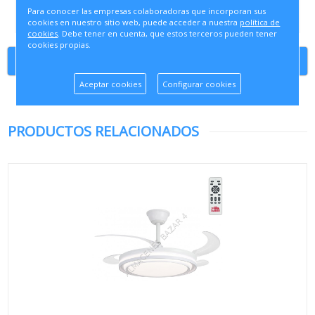
Dimensiones: D30 x H130mm
Para conocer las empresas colaboradoras que incorporan sus
cookies en nuestro sitio web, puede acceder a nuestra
política de
cookies
. Debe tener en cuenta, que estos terceros pueden tener
cookies propias.
Continuar comprando
Aceptar cookies
Configurar cookies
PRODUCTOS RELACIONADOS