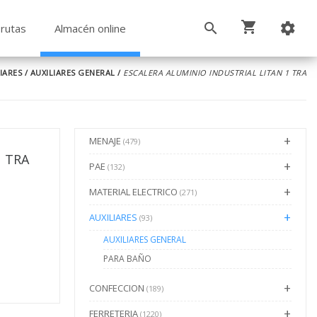
rutas
Almacén online
IARES
/
AUXILIARES GENERAL
/
ESCALERA ALUMINIO INDUSTRIAL LITAN 1 TRA
MENAJE
(479)
1 TRA
PAE
(132)
MATERIAL ELECTRICO
(271)
AUXILIARES
(93)
AUXILIARES GENERAL
PARA BAÑO
CONFECCION
(189)
FERRETERIA
(1220)