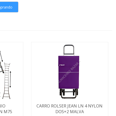
mprando
NIO
CARRO ROLSER JEAN LN 4 NYLON
N M75
DOS+2 MALVA