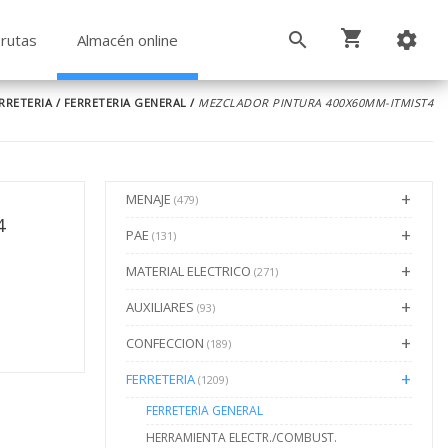
rutas
Almacén online
RRETERIA
/
FERRETERIA GENERAL
/
MEZCLADOR PINTURA 400X60MM-ITMIST4
MENAJE
(479)
4
PAE
(131)
MATERIAL ELECTRICO
(271)
AUXILIARES
(93)
CONFECCION
(189)
FERRETERIA
(1209)
FERRETERIA GENERAL
HERRAMIENTA ELECTR./COMBUST.