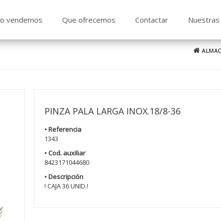
o vendemos
Que ofrecemos
Contactar
Nuestras 
ALMAC
PINZA PALA LARGA INOX.18/8-36
• Referencia
1343
• Cod. auxiliar
8423171044680
• Descripción
! CAJA 36 UNID.!