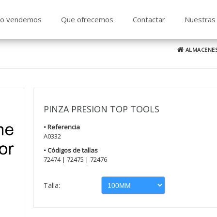
o vendemos
Que ofrecemos
Contactar
Nuestras 
ALMACENES
PINZA PRESION TOP TOOLS
• Referencia
A0332
• Códigos de tallas
72474 | 72475 | 72476
Talla: