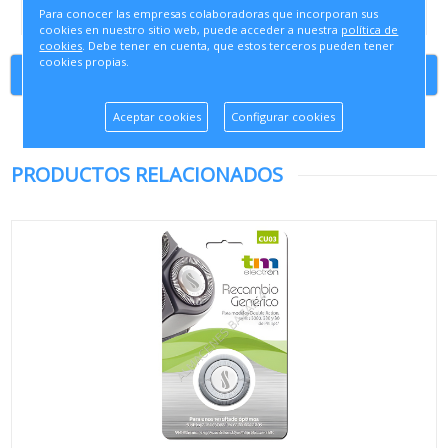
Para conocer las empresas colaboradoras que incorporan sus
cookies en nuestro sitio web, puede acceder a nuestra
política de
cookies
. Debe tener en cuenta, que estos terceros pueden tener
cookies propias.
Continuar comprando
Aceptar cookies
Configurar cookies
PRODUCTOS RELACIONADOS