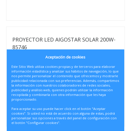
PROYECTOR LED AIGOSTAR SOLAR 200W-
85746
Aceptación de cookies
• Referencia
4496
Este Sitio Web utiliza cookies propias y de terceros para elaborar
información estadística y analizar sus hábitos de navegación, lo que
• Cod. auxiliar
nos permite personalizar el contenido que ofrecemos y mostrarle
8433325285746
publicidad relacionada con sus preferencias. Además, compartimos
la información con nuestros colaboradores de redes sociales,
• Descripción
publicidad y análisis web, quienes podrán utilizar la información
6500K
recopilada y combinarla con otra información que les haya
1200 lúmenes
proporcionado.
MEDIDAS:
FOCO : 290mm 240mm 42mm
Para aceptar su uso puede hacer click en el botón "Aceptar
PLACA: 400mm 350mm 17mm
cookies". Si usted no está de acuerdo con alguna de estas, podrá
personalizar sus opciones a través del panel de configuración con
el botón "Configurar cookies".