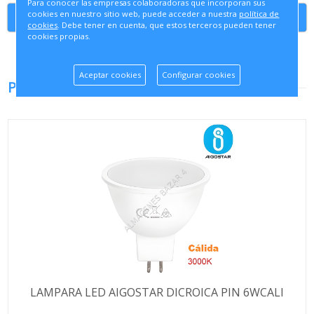
Para conocer las empresas colaboradoras que incorporan sus
cookies en nuestro sitio web, puede acceder a nuestra
política de
Continuar comprando
cookies
. Debe tener en cuenta, que estos terceros pueden tener
cookies propias.
Aceptar cookies
Configurar cookies
PRODUCTOS RELACIONADOS
LAMPARA LED AIGOSTAR DICROICA PIN 6WCALI