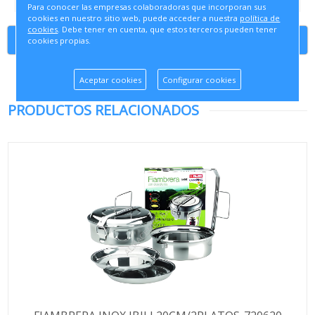
Para conocer las empresas colaboradoras que incorporan sus
cookies en nuestro sitio web, puede acceder a nuestra
política de
cookies
. Debe tener en cuenta, que estos terceros pueden tener
Continuar comprando
cookies propias.
Aceptar cookies
Configurar cookies
PRODUCTOS RELACIONADOS