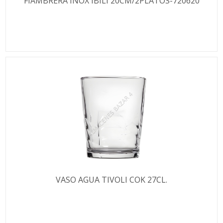
FIAMBRERA INOX IBILI 20CM/2PLATOS-720620
VASO AGUA TIVOLI COK 27CL.