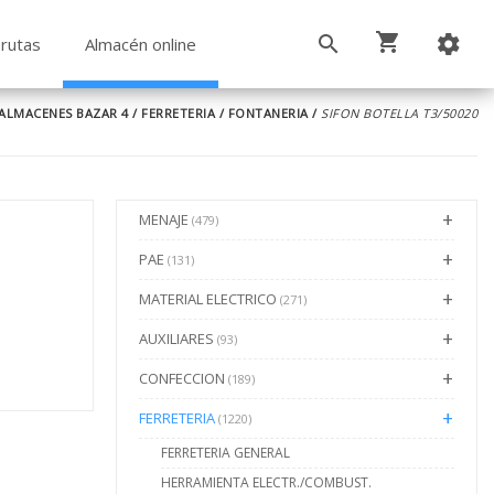
rutas
Almacén online
ALMACENES BAZAR 4
/
FERRETERIA
/
FONTANERIA
/
SIFON BOTELLA T3/50020
MENAJE
(479)
PAE
(131)
MATERIAL ELECTRICO
(271)
AUXILIARES
(93)
CONFECCION
(189)
FERRETERIA
(1220)
FERRETERIA GENERAL
HERRAMIENTA ELECTR./COMBUST.