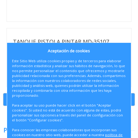
TANQUE PISTOLA PINTAR MD-35107
Aceptación de cookies
• Referencia
70884
Este Sitio Web utiliza cookies propias y de terceros para elaborar
información estadística y analizar sus hábitos de navegación, lo que
• Cod. auxiliar
nos permite personalizar el contenido que ofrecemos y mostrarle
70884
publicidad relacionada con sus preferencias. Además, compartimos
la información con nuestros colaboradores de redes sociales,
publicidad y análisis web, quienes podrán utilizar la información
recopilada y combinarla con otra información que les haya
proporcionado.
Continuar comprando
Para aceptar su uso puede hacer click en el botón "Aceptar
cookies". Si usted no está de acuerdo con alguna de estas, podrá
personalizar sus opciones a través del panel de configuración con
el botón "Configurar cookies".
PRODUCTOS RELACIONADOS
Para conocer las empresas colaboradoras que incorporan sus
cookies en nuestro sitio web, puede acceder a nuestra
política de