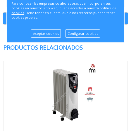
Para conocer las empresas colaboradoras que incorporan sus
cookies en nuestro sitio web, puede acceder a nuestra
política de
cookies
. Debe tener en cuenta, que estos terceros pueden tener
cookies propias.
Continuar comprando
Aceptar cookies
Configurar cookies
PRODUCTOS RELACIONADOS