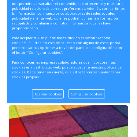
nos permite personalizar el contenido que ofrecemos y mostrarle
publicidad relacionada con sus preferencias. Además, compartimos
la información con nuestros colaboradores de redes sociales,
publicidad y análisis web, quienes podrán utilizar la información
recopilada y combinarla con otra información que les haya
proporcionado.
Para aceptar su uso puede hacer click en el botón "Aceptar
cookies". Si usted no está de acuerdo con alguna de estas, podrá
personalizar sus opciones a través del panel de configuración con
el botón "Configurar cookies".
Para conocer las empresas colaboradoras que incorporan sus
cookies en nuestro sitio web, puede acceder a nuestra
política de
cookies
. Debe tener en cuenta, que estos terceros pueden tener
cookies propias.
Aceptar cookies
Configurar cookies